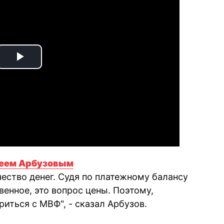
Play
Video
геем Арбузовым
ство денег. Судя по платежному балансу
енное, это вопрос цены. Поэтому,
риться с МВФ", - сказал Арбузов.