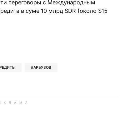
ести переговоры с Международным
едита в суме 10 млрд SDR (около $15
book
iber
в Whatsapp
ь в Messenger
ить в LinkedIn
РЕДИТЫ
АРБУЗОВ
ook
Google news
 Viber
е в LinkedIn