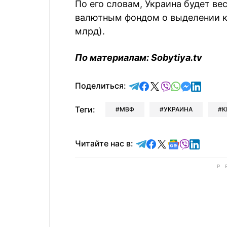
По его словам, Украина будет в
валютным фондом о выделении кр
млрд).
По материалам: Sobytiya.tv
отправить в Telegram
поделиться в Face
поделиться в X
отправить в V
отправить 
отправит
отправ
Поделиться:
Теги:
МВФ
УКРАИНА
К
Читайте в Telegram
Читайте в Faceb
Читайте в X
Читайте в 
Читайте в
Читайт
Читайте нас в: