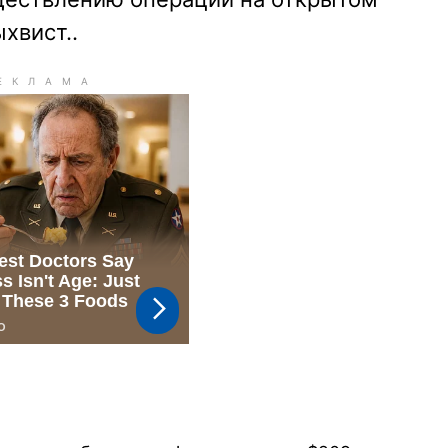
хвист..