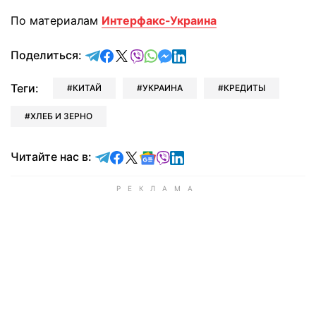
По материалам
Интерфакс-Украина
отправить в Telegram
поделиться в Facebook
поделиться в X
отправить в Viber
отправить в Whatsapp
отправить в Messenger
отправить в LinkedIn
Поделиться:
Теги:
КИТАЙ
УКРАИНА
КРЕДИТЫ
ХЛЕБ И ЗЕРНО
Читайте в Telegram
Читайте в Facebook
Читайте в X
Читайте в Google news
Читайте в Viber
Читайте в LinkedIn
Читайте нас в: