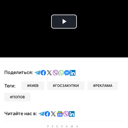
Play
Video
отправить в Telegram
поделиться в Facebook
поделиться в X
отправить в Viber
отправить в Whatsapp
отправить в Messenger
отправить в LinkedIn
Поделиться:
Теги:
КИЕВ
ГОСЗАКУПКИ
РЕКЛАМА
ПОПОВ
Читайте в Telegram
Читайте в Facebook
Читайте в X
Читайте в Google news
Читайте в Viber
Читайте в LinkedIn
Читайте нас в: