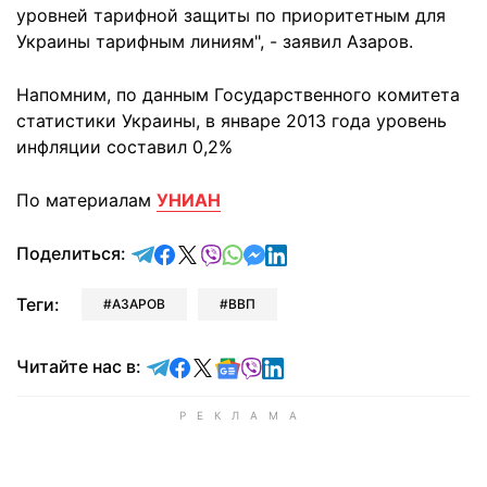
уровней тарифной защиты по приоритетным для
Украины тарифным линиям", - заявил Азаров.
Напомним, по данным Государственного комитета
статистики Украины, в январе 2013 года уровень
инфляции составил 0,2%
По материалам
УНИАН
отправить в Telegram
поделиться в Facebook
поделиться в X
отправить в Viber
отправить в Whatsapp
отправить в Messenger
отправить в LinkedIn
Поделиться:
Теги:
АЗАРОВ
ВВП
Читайте в Telegram
Читайте в Facebook
Читайте в X
Читайте в Google news
Читайте в Viber
Читайте в LinkedIn
Читайте нас в: