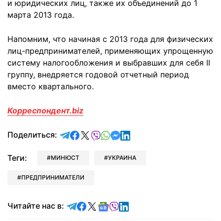
и юридических лиц, также их объединений до 1
марта 2013 года.
Напомним, что начиная с 2013 года для физических
лиц-предпринимателей, применяющих упрощенную
систему налогообложения и выбравших для себя ІІ
группу, внедряется годовой отчетный период
вместо квартального.
Корреспондент.biz
отправить в Telegram
поделиться в Facebook
поделиться в X
отправить в Viber
отправить в Whatsapp
отправить в Messenger
отправить в LinkedIn
Поделиться:
Теги:
МИНЮСТ
УКРАИНА
ПРЕДПРИНИМАТЕЛИ
Читайте в Telegram
Читайте в Facebook
Читайте в X
Читайте в Google news
Читайте в Viber
Читайте в LinkedIn
Читайте нас в: