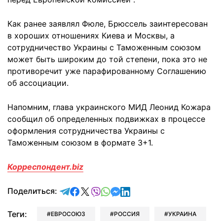
Как ранее заявлял Фюле, Брюссель заинтересован
в хороших отношениях Киева и Москвы, а
сотрудничество Украины с Таможенным союзом
может быть широким до той степени, пока это не
противоречит уже парафированному Соглашению
об ассоциации.
Напомним, глава украинского МИД Леонид Кожара
сообщил об определенных подвижках в процессе
оформления сотрудничества Украины с
Таможенным союзом в формате 3+1.
Корреспондент.biz
отправить в Telegram
поделиться в Facebook
поделиться в X
отправить в Viber
отправить в Whatsapp
отправить в Messenger
отправить в LinkedIn
Поделиться:
Теги:
ЕВРОСОЮЗ
РОССИЯ
УКРАИНА