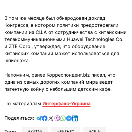
В том же месяце был обнародован доклад
Конгресса, в котором политики предостерегали
компании из США от сотрудничества с китайскими
телекоммуникационными Huawei Technologies Co.
и ZTE Corp., утверждая, что оборудование
китайских компаний может использоваться для
шпионажа.
Напомним, ранее Корреспондент.biz писал, что
одна из самых дорогих компаний мира ведет
патентную войну с небольшим детским кафе.
По материалам
Интерфакс-Украина
отправить в Telegram
поделиться в Facebook
поделиться в X
отправить в Viber
отправить в Whatsapp
отправить в Messenger
отправить в LinkedIn
Поделиться:
Теги:
КИТАЙ
БИЗНЕС
США