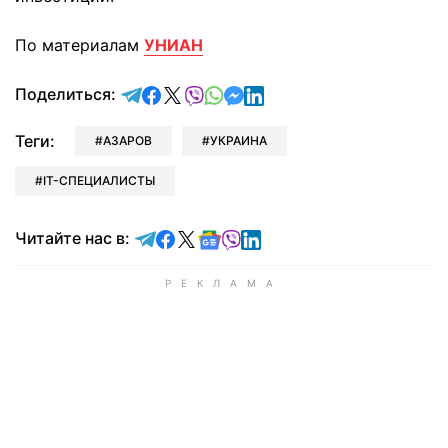
По материалам
УНИАН
отправить в Telegram
поделиться в Facebook
поделиться в X
отправить в Viber
отправить в Whatsapp
отправить в Messenger
отправить в LinkedIn
Поделиться:
Теги:
АЗАРОВ
УКРАИНА
IT-СПЕЦИАЛИСТЫ
Читайте в Telegram
Читайте в Facebook
Читайте в X
Читайте в Google news
Читайте в Viber
Читайте в LinkedIn
Читайте нас в: