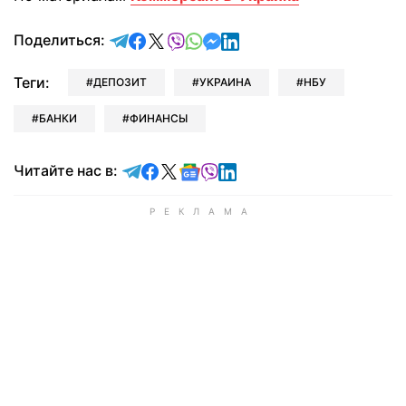
отправить в Telegram
поделиться в Facebook
поделиться в X
отправить в Viber
отправить в Whatsapp
отправить в Messenger
отправить в LinkedIn
Поделиться:
Теги:
ДЕПОЗИТ
УКРАИНА
НБУ
БАНКИ
ФИНАНСЫ
Читайте в Telegram
Читайте в Facebook
Читайте в X
Читайте в Google news
Читайте в Viber
Читайте в LinkedIn
Читайте нас в: