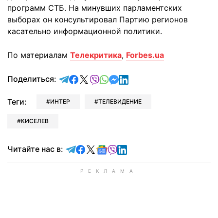
программ СТБ. На минувших парламентских
выборах он консультировал Партию регионов
касательно информационной политики.
По материалам
Телекритика
,
Forbes.ua
отправить в Telegram
поделиться в Facebook
поделиться в X
отправить в Viber
отправить в Whatsapp
отправить в Messenger
отправить в LinkedIn
Поделиться:
Теги:
ИНТЕР
ТЕЛЕВИДЕНИЕ
КИСЕЛЕВ
Читайте в Telegram
Читайте в Facebook
Читайте в X
Читайте в Google news
Читайте в Viber
Читайте в LinkedIn
Читайте нас в: