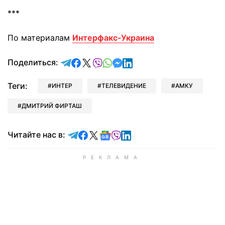
***
По материалам
Интерфакс-Украина
отправить в Telegram
поделиться в Facebook
поделиться в X
отправить в Viber
отправить в Whatsapp
отправить в Messenger
отправить в LinkedIn
Поделиться:
Теги:
ИНТЕР
ТЕЛЕВИДЕНИЕ
АМКУ
ДМИТРИЙ ФИРТАШ
Читайте в Telegram
Читайте в Facebook
Читайте в X
Читайте в Google news
Читайте в Viber
Читайте в LinkedIn
Читайте нас в: