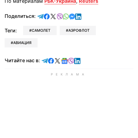
По материалам
РБК-Украина
,
Reuters
отправить в Telegram
поделиться в Facebook
поделиться в X
отправить в Viber
отправить в Whatsapp
отправить в Messenger
отправить в LinkedIn
Поделиться:
Теги:
САМОЛЕТ
АЭРОФЛОТ
АВИАЦИЯ
Читайте в Telegram
Читайте в Facebook
Читайте в X
Читайте в Google news
Читайте в Viber
Читайте в LinkedIn
Читайте нас в: