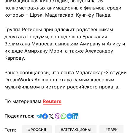
анимационная киностудия, выпустила 25
полнометражных анимационных фильмов, среди
которых - Шрэк, Мадагаскар, Кунг-фу Панда.
Группа Регионы принадлежит родственникам
депутата Госдумы, совладельца Уралкалия
Зелимхана Муцоева: сыновьям Амирану и Алику и
их дяде Амирхану Мори, а также Александру
Карпову.
Ранее сообщалось, что лента Мадагаскар-3 студии
DreamWorks Animation стала самым кассовым
мультфильмом в истории российского проката.
По материалам
Reuters
отправить в Telegram
поделиться в Facebook
поделиться в X
отправить в Viber
отправить в Whatsapp
отправить в Messenger
отправить в LinkedIn
Поделиться:
Теги:
РОССИЯ
АТТРАКЦИОНЫ
ПАРК