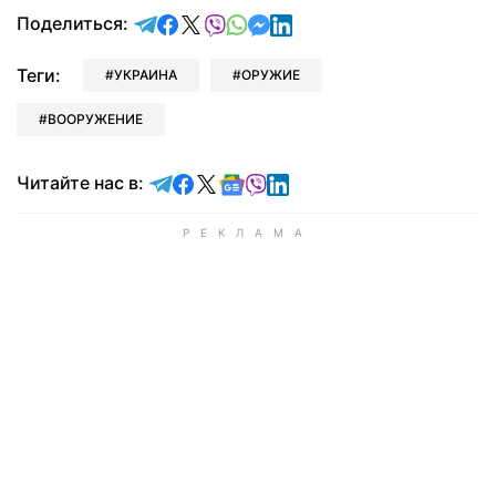
отправить в Telegram
поделиться в Facebook
поделиться в X
отправить в Viber
отправить в Whatsapp
отправить в Messenger
отправить в LinkedIn
Поделиться:
Теги:
УКРАИНА
ОРУЖИЕ
ВООРУЖЕНИЕ
Читайте в Telegram
Читайте в Facebook
Читайте в X
Читайте в Google news
Читайте в Viber
Читайте в LinkedIn
Читайте нас в: