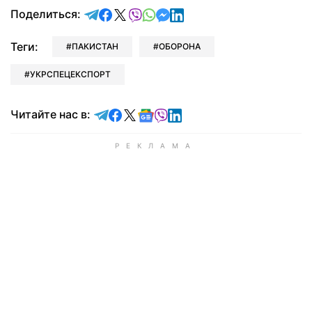
отправить в Telegram
поделиться в Facebook
поделиться в X
отправить в Viber
отправить в Whatsapp
отправить в Messenger
отправить в LinkedIn
Поделиться:
Теги:
ПАКИСТАН
ОБОРОНА
УКРСПЕЦЕКСПОРТ
Читайте в Telegram
Читайте в Facebook
Читайте в X
Читайте в Google news
Читайте в Viber
Читайте в LinkedIn
Читайте нас в: