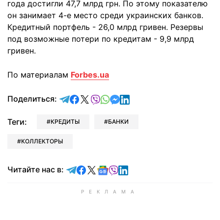
года достигли 47,7 млрд грн. По этому показателю
он занимает 4-е место среди украинских банков.
Кредитный портфель - 26,0 млрд гривен. Резервы
под возможные потери по кредитам - 9,9 млрд
гривен.
По материалам
Forbes.ua
отправить в Telegram
поделиться в Facebook
поделиться в X
отправить в Viber
отправить в Whatsapp
отправить в Messenger
отправить в LinkedIn
Поделиться:
Теги:
КРЕДИТЫ
БАНКИ
КОЛЛЕКТОРЫ
Читайте в Telegram
Читайте в Facebook
Читайте в X
Читайте в Google news
Читайте в Viber
Читайте в LinkedIn
Читайте нас в: