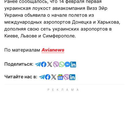
Ранее сообщалось, что 14 февраля первая
украинская лоукост авиакомпания Визз Эйр
Украина объявила о начале полетов из
международных аэропортов Донецка и Харькова,
дополняя свою сеть украинских аэропортов в
Киеве, Львове и Симферополе.
По материалам
Avianews
отправить в Telegram
поделиться в Facebook
поделиться в X
отправить в Viber
отправить в Whatsapp
отправить в Messenger
отправить в LinkedIn
Поделиться:
Читайте в Telegram
Читайте в Facebook
Читайте в X
Читайте в Google news
Читайте в Viber
Читайте в LinkedIn
Читайте нас в: