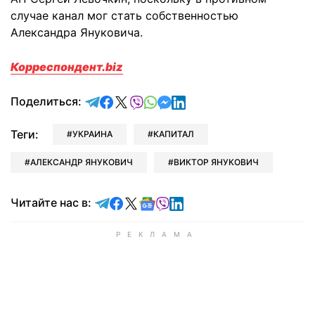
случае канал мог стать собственностью
Александра Януковича.
Корреспондент.biz
отправить в Telegram
поделиться в Facebook
поделиться в X
отправить в Viber
отправить в Whatsapp
отправить в Messenger
отправить в LinkedIn
Поделиться:
Теги:
УКРАИНА
КАПИТАЛ
АЛЕКСАНДР ЯНУКОВИЧ
ВИКТОР ЯНУКОВИЧ
Читайте в Telegram
Читайте в Facebook
Читайте в X
Читайте в Google news
Читайте в Viber
Читайте в LinkedIn
Читайте нас в: