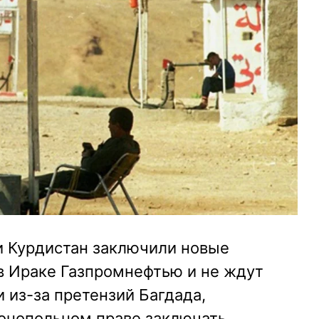
и Курдистан заключили новые
в Ираке Газпромнефтью и не ждут
 из-за претензий Багдада,
онопольном праве заключать