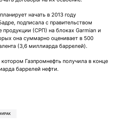
планирует начать в 2013 году
адре, подписала с правительством
 продукции (СРП) на блоках Garmian и
торых она суммарно оценивает в 500
алента (3,6 миллиарда баррелей).
а котором Газпромнефть получила в конце
иарда баррелей нефти.
book
iber
в Whatsapp
ь в Messenger
ить в LinkedIn
ИРАК