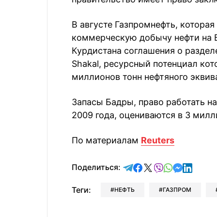
В августе Газпромнефть, которая 
коммерческую добычу нефти на Б
Курдистана соглашения о разделе
Shakal, ресурсный потенциал ко
миллионов тонн нефтяного эквив
Запасы Бадры, право работать н
2009 года, оцениваются в 3 милл
По материалам
Reuters
отправить в Telegram
поделиться в Face
поделиться в X
отправить в V
отправить 
отправит
отправ
Поделиться:
Теги:
НЕФТЬ
ГАЗПРОМ