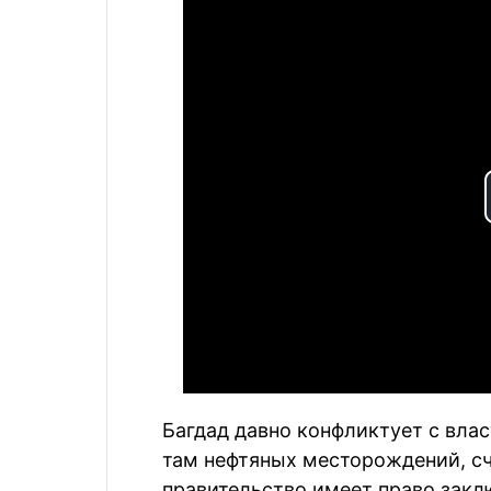
Багдад давно конфликтует с вла
там нефтяных месторождений, сч
правительство имеет право закл