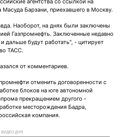
ссийские агентства со ссылкой на
а Масуда Барзани, приехавшего в Москву.
авда. Наоборот, на днях были заключены
нией Газпромнефть. Заключенные недавно
и дальше будут работать", - цитирует
во ТАСС.
азался от комментариев.
зпромнефти отменить договоренности с
аботке блоков на юге автономной
азпрома прекращением другого -
зработке месторождения Бадра,
российская компания.
ВИДЕО ДНЯ