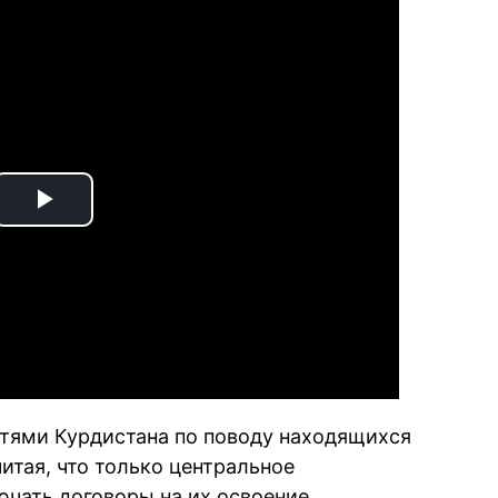
Play
Video
стями Курдистана по поводу находящихся
итая, что только центральное
ючать договоры на их освоение.