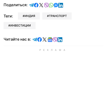
отправить в Telegram
поделиться в Facebook
поделиться в X
отправить в Viber
отправить в Whatsapp
отправить в Messenger
отправить в LinkedIn
Поделиться:
Теги:
ИНДИЯ
ТРАНСПОРТ
ИНВЕСТИЦИИ
Читайте в Telegram
Читайте в Facebook
Читайте в X
Читайте в Google news
Читайте в Viber
Читайте в LinkedIn
Читайте нас в: