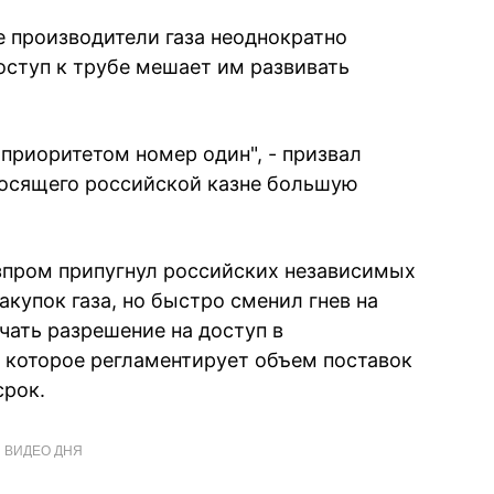
е производители газа неоднократно
оступ к трубе мешает им развивать
приоритетом номер один", - призвал
носящего российской казне большую
азпром припугнул российских независимых
купок газа, но быстро сменил гнев на
ать разрешение на доступ в
, которое регламентирует объем поставок
срок.
ВИДЕО ДНЯ