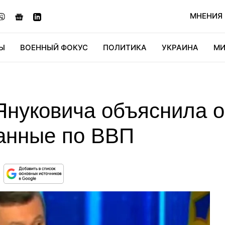
МНЕНИЯ
Ы
ВОЕННЫЙ ФОКУС
ПОЛИТИКА
УКРАИНА
МИ
ОНОМИКА
ДИДЖИТАЛ
АВТО
МИРФАН
КУЛЬТ
Януковича объяснила 
анные по ВВП