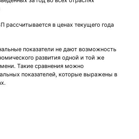
зведенных за год во всех отраслях
ы
П рассчитывается в ценах текущего года
альные показатели не дают возможность
номического развития одной и той же
мени. Такие сравнения можно
альных показателей, которые выражены в
х.
book
iber
в Whatsapp
ь в Messenger
ить в LinkedIn