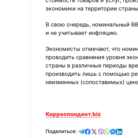
стоимость товаров и услуг, прои
экономики на территории стран
В свою очередь, номинальный ВВ
и не учитывает инфляцию.
Экономисты отмечают, что н
омин
проводить сравнения уровня эко
страны в различные периоды вре
производить лишь с помощью ре
неизменных (сопоставимых) цена
Корреспондент.biz
отправить в Telegram
поделиться в Face
поделиться в X
отправить в V
отправить 
отправит
отправ
Поделиться: