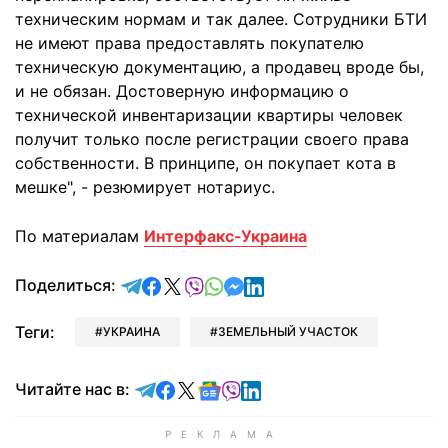
техническим нормам и так далее. Сотрудники БТИ
не имеют права предоставлять покупателю
техническую документацию, а продавец вроде бы,
и не обязан. Достоверную информацию о
технической инвентаризации квартиры человек
получит только после регистрации своего права
собственности. В принципе, он покупает кота в
мешке", - резюмирует нотариус.
По материалам
Интерфакс-Украина
отправить в Telegram
поделиться в Facebook
поделиться в X
отправить в Viber
отправить в Whatsapp
отправить в Messenger
отправить в LinkedIn
Поделиться:
Теги:
УКРАИНА
ЗЕМЕЛЬНЫЙ УЧАСТОК
Читайте в Telegram
Читайте в Facebook
Читайте в X
Читайте в Google news
Читайте в Viber
Читайте в LinkedIn
Читайте нас в: