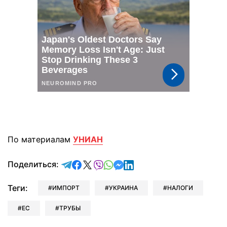
По материалам
УНИАН
отправить в Telegram
поделиться в Facebook
поделиться в X
отправить в Viber
отправить в Whatsapp
отправить в Messenger
отправить в LinkedIn
Поделиться:
Теги:
ИМПОРТ
УКРАИНА
НАЛОГИ
ЕС
ТРУБЫ