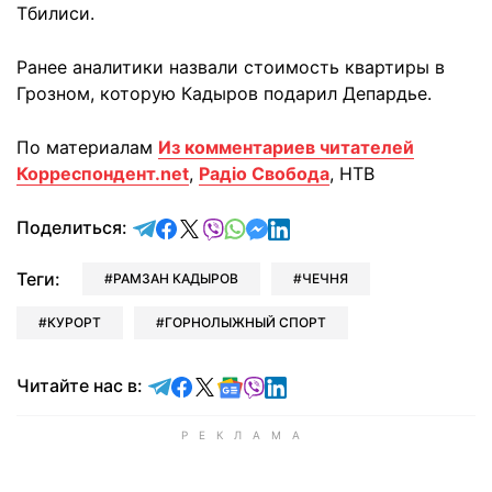
Тбилиси.
Ранее аналитики назвали стоимость квартиры в
Грозном, которую Кадыров подарил Депардье.
По материалам
Из комментариев читателей
Корреспондент.net
,
Радіо Свобода
, НТВ
отправить в Telegram
поделиться в Facebook
поделиться в X
отправить в Viber
отправить в Whatsapp
отправить в Messenger
отправить в LinkedIn
Поделиться:
Теги:
РАМЗАН КАДЫРОВ
ЧЕЧНЯ
КУРОРТ
ГОРНОЛЫЖНЫЙ СПОРТ
Читайте в Telegram
Читайте в Facebook
Читайте в X
Читайте в Google news
Читайте в Viber
Читайте в LinkedIn
Читайте нас в: