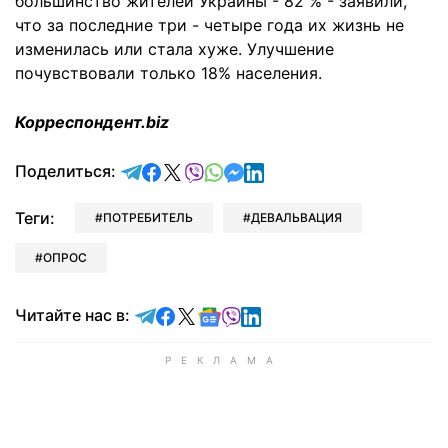
большинство жителей Украины - 82 % - заявили,
что за последние три - четыре года их жизнь не
изменилась или стала хуже. Улучшение
почувствовали только 18% населения.
Корреспондент.biz
отправить в Telegram
поделиться в Facebook
поделиться в X
отправить в Viber
отправить в Whatsapp
отправить в Messenger
отправить в LinkedIn
Поделиться:
Теги:
ПОТРЕБИТЕЛЬ
ДЕВАЛЬВАЦИЯ
ОПРОС
Читайте в Telegram
Читайте в Facebook
Читайте в X
Читайте в Google news
Читайте в Viber
Читайте в LinkedIn
Читайте нас в: