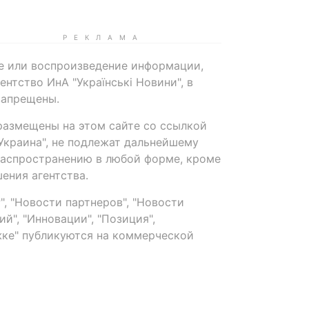
е или воспроизведение информации,
нтство ИнА "Українські Новини", в
запрещены.
размещены на этом сайте со ссылкой
-Украина", не подлежат дальнейшему
распространению в любой форме, кроме
ения агентства.
, "Новости партнеров", "Новости
й", "Инновации", "Позиция",
ке" публикуются на коммерческой