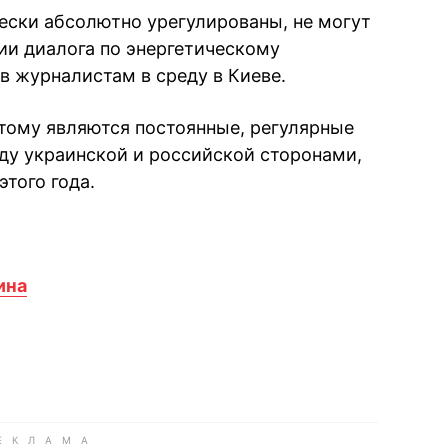
ески абсолютно урегулированы, не могут
ии диалога по энергетическому
ов журналистам в среду в Киеве.
тому являются постоянные, регулярные
ду украинской и российской сторонами,
того года.
ина
book
iber
в Whatsapp
ь в Messenger
ить в LinkedIn
ook
Google news
 Viber
е в LinkedIn