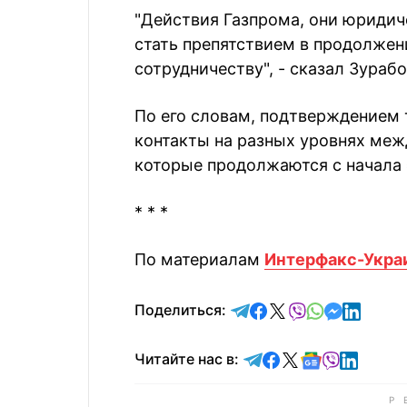
"Действия Газпрома, они юридич
стать препятствием в продолжен
сотрудничеству", - сказал Зураб
По его словам, подтверждением 
контакты на разных уровнях меж
которые продолжаются с начала э
* * *
По материалам
Интерфакс-Укра
отправить в Telegram
поделиться в Face
поделиться в X
отправить в V
отправить 
отправит
отправ
Поделиться:
Читайте в Telegram
Читайте в Faceb
Читайте в X
Читайте в 
Читайте в
Читайт
Читайте нас в: