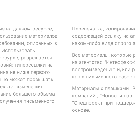
ые на данном ресурсе,
Перепечатка, копировани
ользование материалов
содержащей ссылку на аге
ребований, описанных в
каком-либо виде строго 
. Использовать
Все материалы, которые 
есурсе, разрешается
на агентство "Интерфакс
овий: гиперссылки на
воспроизведению и/или 
ика не ниже первого
как с письменного разреш
й не может превышать
екста, изменения
Материалы с плашками "Р"
вание большего объема
компаний", "Новости парти
получения письменного
"Спецпроект при поддерж
основе.