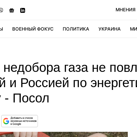
МНЕНИЯ
Ы
ВОЕННЫЙ ФОКУС
ПОЛИТИКА
УКРАИНА
МИ
ОНОМИКА
ДИДЖИТАЛ
АВТО
МИРФАН
КУЛЬТ
 недобора газа не пов
 и Россией по энерге
 - Посол