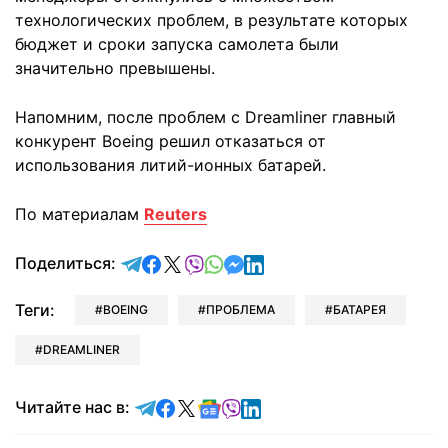
технологических проблем, в результате которых
бюджет и сроки запуска самолета были
значительно превышены.
Напомним, после проблем с Dreamliner главный
конкурент Boeing решил отказаться от
использования литий-ионных батарей.
По материалам
Reuters
отправить в Telegram
поделиться в Facebook
поделиться в X
отправить в Viber
отправить в Whatsapp
отправить в Messenger
отправить в LinkedIn
Поделиться:
Теги:
BOEING
ПРОБЛЕМА
БАТАРЕЯ
DREAMLINER
Читайте в Telegram
Читайте в Facebook
Читайте в X
Читайте в Google news
Читайте в Viber
Читайте в LinkedIn
Читайте нас в: