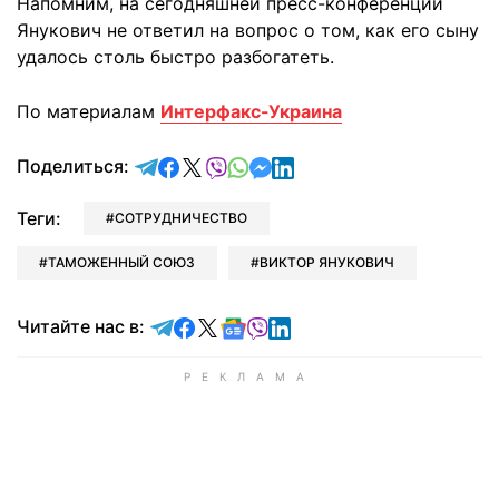
Напомним, на сегодняшней пресс-конференции
Янукович не ответил на вопрос о том, как его сыну
удалось столь быстро разбогатеть.
По материалам
Интерфакс-Украина
отправить в Telegram
поделиться в Facebook
поделиться в X
отправить в Viber
отправить в Whatsapp
отправить в Messenger
отправить в LinkedIn
Поделиться:
Теги:
СОТРУДНИЧЕСТВО
ТАМОЖЕННЫЙ СОЮЗ
ВИКТОР ЯНУКОВИЧ
Читайте в Telegram
Читайте в Facebook
Читайте в X
Читайте в Google news
Читайте в Viber
Читайте в LinkedIn
Читайте нас в: