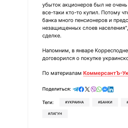
убыток акционеров был не очень
все-таки кто-то купил. Потому ч
банка много пенсионеров и пред
незащищенных слоев населения", 
сделке.
Напомним, в январе Корресподнен
договорился о покупке украинск
По материалам
КоммерсантЪ-Ук
отправить в Telegram
поделиться в Face
поделиться в X
отправить в V
отправить 
отправит
отправ
Поделиться:
Теги:
УКРАИНА
БАНКИ
ЛАГУН