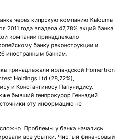
банка через кипрскую компанию Kalouma
бря 2011 года владела 47,78% акций банка.
ской компании принадлежало
Европейскому банку реконструкции и
 26 иностранным банкам.
ка принадлежали ирландской Homertron
test Holdings Ltd (28,72%),
су и Константиносу Папунидису.
акже бывший генпрокурор Геннадий
источники эту информацию не
 сложно. Проблемы у банка начались
ировали все убытки. Чистый финансовый