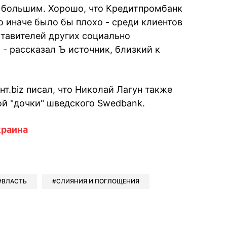
 большим. Хорошо, что Кредитпромбанк
то иначе было бы плохо - среди клиентов
ставителей других социально
- рассказал Ъ источник, близкий к
т.biz писал, что Николай Лагун также
ой "дочки" шведского Swedbank.
раина
book
iber
в Whatsapp
ь в Messenger
ить в LinkedIn
ВЛАСТЬ
СЛИЯНИЯ И ПОГЛОЩЕНИЯ