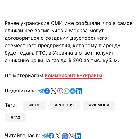
Ранее украиснкие СМИ уже сообщали, что в самое
ближайшее время Киев и Москва могут
договориться о создании двустороннего
совместного предприятия, которому в аренду
будет сдана ГТС, а Украина в ответ получит
снижение цены на газ до $ 260 за тыс. куб. м.
По материалам
КоммерсантЪ-Украина
отправить в Telegram
поделиться в Facebook
поделиться в X
отправить в Viber
отправить в Whatsapp
отправить в Messenger
отправить в LinkedIn
Поделиться:
Теги:
ГТС
РОССИЯ
УКРАИНА
ГАЗ
Читайте в Telegram
Читайте в Facebook
Читайте в X
Читайте в Google news
Читайте в Viber
Читайте в LinkedIn
Читайте нас в: