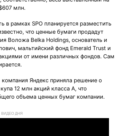
$607 млн.
сть в рамках SPO планируется разместить
известно, что ценные бумаги продадут
я Воложа Belka Holdings, основатель и
ович, мальтийский фонд Emerald Trust и
 акциями от имени различных фондов. Сам
ирается.
о компания Яндекс приняла решение о
упа 12 млн акций класса А, что
бщего объема ценных бумаг компании.
ВИДЕО ДНЯ