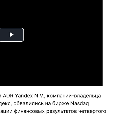
Play
Video
и ADR Yandex N.V., компании-владельца
ндекс, обвалились на бирже Nasdaq
тации финансовых результатов четвертого
.