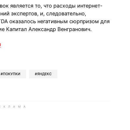
ок является то, что расходы интернет-
ий экспертов, и, следовательно,
TDA оказалось негативным сюрпризом для
ие Капитал Александр Венгранович.
u
book
iber
в Whatsapp
ь в Messenger
ить в LinkedIn
ПОКУПКИ
ЯНДЕКС
ook
Google news
 Viber
е в LinkedIn