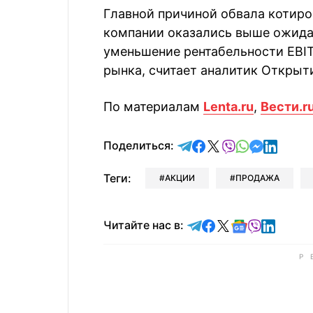
Главной причиной обвала котиров
компании оказались выше ожидан
уменьшение рентабельности EBI
рынка, считает аналитик Открыт
По материалам
Lenta.ru
,
Вести.r
отправить в Telegram
поделиться в Face
поделиться в X
отправить в V
отправить 
отправит
отправ
Поделиться:
Теги:
АКЦИИ
ПРОДАЖА
Читайте в Telegram
Читайте в Faceb
Читайте в X
Читайте в 
Читайте в
Читайт
Читайте нас в: