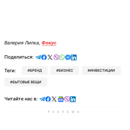
Валерия Липка,
Фокус
отправить в Telegram
поделиться в Facebook
поделиться в X
отправить в Viber
отправить в Whatsapp
отправить в Messenger
отправить в LinkedIn
Поделиться:
Теги:
БРЕНД
БИЗНЕС
ИНВЕСТИЦИИ
БЫТОВЫЕ ВЕЩИ
Читайте в Telegram
Читайте в Facebook
Читайте в X
Читайте в Google news
Читайте в Viber
Читайте в LinkedIn
Читайте нас в: