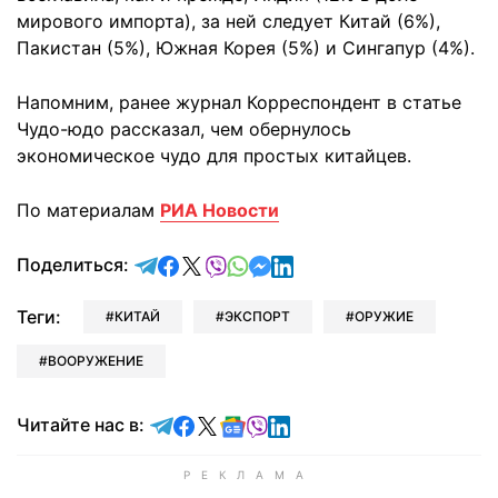
мирового импорта), за ней следует Китай (6%),
Пакистан (5%), Южная Корея (5%) и Сингапур (4%).
Напомним, ранее журнал Корреспондент в статье
Чудо-юдо рассказал, чем обернулось
экономическое чудо для простых китайцев.
По материалам
РИА Новости
отправить в Telegram
поделиться в Facebook
поделиться в X
отправить в Viber
отправить в Whatsapp
отправить в Messenger
отправить в LinkedIn
Поделиться:
Теги:
КИТАЙ
ЭКСПОРТ
ОРУЖИЕ
ВООРУЖЕНИЕ
Читайте в Telegram
Читайте в Facebook
Читайте в X
Читайте в Google news
Читайте в Viber
Читайте в LinkedIn
Читайте нас в: