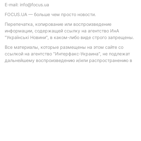
E-mail: info@focus.ua
FOCUS.UA — больше чем просто новости.
Перепечатка, копирование или воспроизведение
информации, содержащей ссылку на агентство ИнА
"Українські Новини", в каком-либо виде строго запрещены.
Все материалы, которые размещены на этом сайте со
ссылкой на агентство "Интерфакс-Украина", не подлежат
дальнейшему воспроизведению и/или распространению в
любой форме, кроме как с письменного разрешения
агентства.
Материалы с плашками "Р", "Новости партнеров", "Новости
компаний", "Новости партий", "Инновации", "Позиция",
"Спецпроект при поддержке" публикуются на
коммерческой основе.
© 2026 Фокус. Все права защищены.
Политика конфиденциальности
•
Контакты