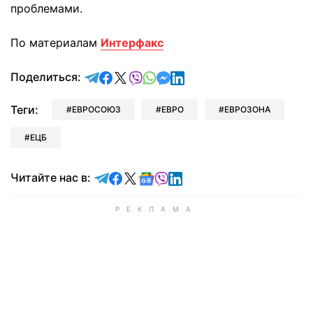
проблемами.
По материалам
Интерфакс
отправить в Telegram
поделиться в Facebook
поделиться в X
отправить в Viber
отправить в Whatsapp
отправить в Messenger
отправить в LinkedIn
Поделиться:
Теги:
ЕВРОСОЮЗ
ЕВРО
ЕВРОЗОНА
ЕЦБ
Читайте в Telegram
Читайте в Facebook
Читайте в X
Читайте в Google news
Читайте в Viber
Читайте в LinkedIn
Читайте нас в: