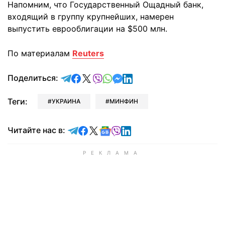
Напомним, что Государственный Ощадный банк,
входящий в группу крупнейших, намерен
выпустить еврооблигации на $500 млн.
По материалам
Reuters
отправить в Telegram
поделиться в Facebook
поделиться в X
отправить в Viber
отправить в Whatsapp
отправить в Messenger
отправить в LinkedIn
Поделиться:
Теги:
УКРАИНА
МИНФИН
Читайте в Telegram
Читайте в Facebook
Читайте в X
Читайте в Google news
Читайте в Viber
Читайте в LinkedIn
Читайте нас в: