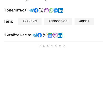
отправить в Telegram
поделиться в Facebook
поделиться в X
отправить в Viber
отправить в Whatsapp
отправить в Messenger
отправить в LinkedIn
Поделиться:
Теги:
КРИЗИС
ЕВРОСОЮЗ
КИПР
Читайте в Telegram
Читайте в Facebook
Читайте в X
Читайте в Google news
Читайте в Viber
Читайте в LinkedIn
Читайте нас в: