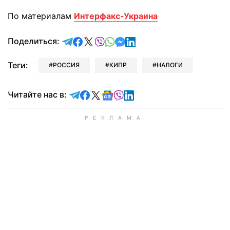
По материалам
Интерфакс-Украина
отправить в Telegram
поделиться в Facebook
поделиться в X
отправить в Viber
отправить в Whatsapp
отправить в Messenger
отправить в LinkedIn
Поделиться:
Теги:
РОССИЯ
КИПР
НАЛОГИ
Читайте в Telegram
Читайте в Facebook
Читайте в X
Читайте в Google news
Читайте в Viber
Читайте в LinkedIn
Читайте нас в: