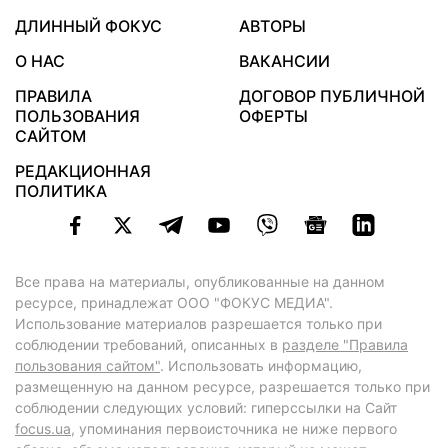
ДЛИННЫЙ ФОКУС
АВТОРЫ
О НАС
ВАКАНСИИ
ПРАВИЛА
ДОГОВОР ПУБЛИЧНОЙ
ПОЛЬЗОВАНИЯ
ОФЕРТЫ
САЙТОМ
РЕДАКЦИОННАЯ
ПОЛИТИКА
Все права на материалы, опубликованные на данном
ресурсе, принадлежат ООО "ФОКУС МЕДИА".
Использование материалов разрешается только при
соблюдении требований, описанных в
разделе "Правила
пользования сайтом"
. Использовать информацию,
размещенную на данном ресурсе, разрешается только при
соблюдении следующих условий: гиперссылки на Сайт
focus.ua
, упоминания первоисточника не ниже первого