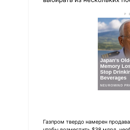
Газпром твердо намерен продавать
чтобы возместить $38 млрд, нео