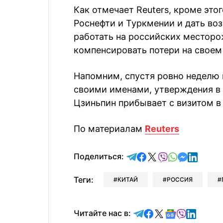
Как отмечает Reuters, кроме эт
Роснефти и Туркмении и дать в
работать на российских месторо
компенсировать потери на свое
Напомним, спустя ровно неделю 
своими именами, утверждения в 
Цзиньпин прибывает с визитом в
По материалам
Reuters
отправить в Telegram
поделиться в Face
поделиться в X
отправить в V
отправить 
отправит
отправ
Поделиться:
Теги:
КИТАЙ
РОССИЯ
Читайте в Telegram
Читайте в Faceb
Читайте в X
Читайте в 
Читайте в
Читайт
Читайте нас в: