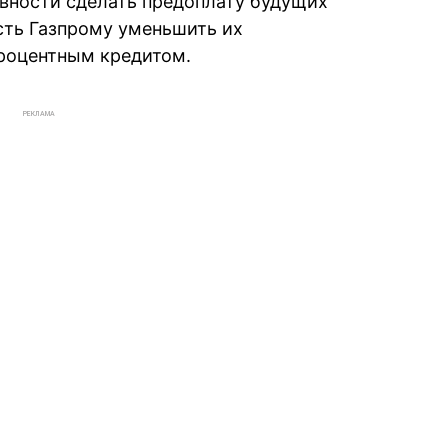
овности сделать предоплату будущих
сть Газпрому уменьшить их
процентным кредитом.
РЕКЛАМА