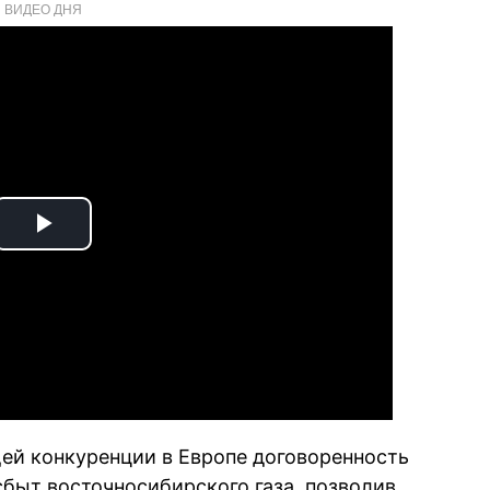
ВИДЕО ДНЯ
Play
Video
щей конкуренции в Европе договоренность
сбыт восточносибирского газа, позволив