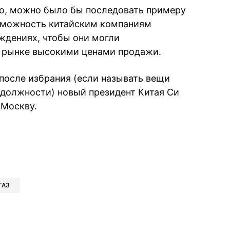
ого, можно было бы последовать примеру
озможность китайским компаниям
ждениях, чтобы они могли
м рынке высокими ценами продажи.
после избрания (если называть вещи
должности) новый президент Китая Си
 Москву.
book
iber
в Whatsapp
ь в Messenger
ить в LinkedIn
ГАЗ
ook
Google news
 Viber
е в LinkedIn