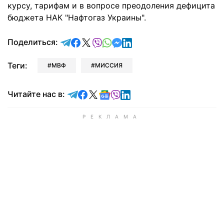
курсу, тарифам и в вопросе преодоления дефицита
бюджета НАК "Нафтогаз Украины".
отправить в Telegram
поделиться в Facebook
поделиться в X
отправить в Viber
отправить в Whatsapp
отправить в Messenger
отправить в LinkedIn
Поделиться:
Теги:
МВФ
МИССИЯ
Читайте в Telegram
Читайте в Facebook
Читайте в X
Читайте в Google news
Читайте в Viber
Читайте в LinkedIn
Читайте нас в: