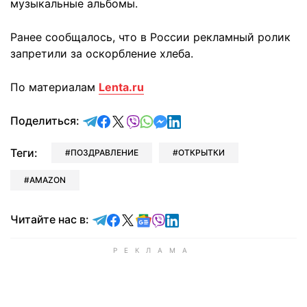
музыкальные альбомы.
Ранее сообщалось, что в России рекламный ролик
запретили
за оскорбление хлеба.
По материалам
Lenta.ru
отправить в Telegram
поделиться в Facebook
поделиться в X
отправить в Viber
отправить в Whatsapp
отправить в Messenger
отправить в LinkedIn
Поделиться:
Теги:
ПОЗДРАВЛЕНИЕ
ОТКРЫТКИ
AMAZON
Читайте в Telegram
Читайте в Facebook
Читайте в X
Читайте в Google news
Читайте в Viber
Читайте в LinkedIn
Читайте нас в: