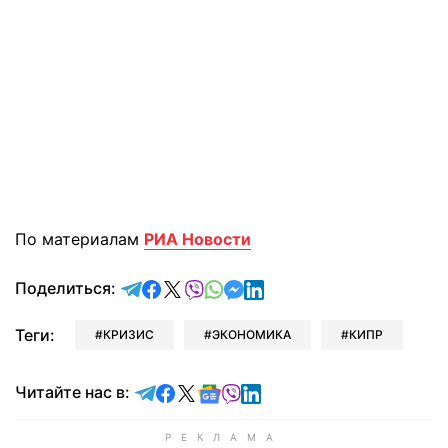
По материалам
РИА Новости
отправить в Telegram
поделиться в Facebook
поделиться в X
отправить в Viber
отправить в Whatsapp
отправить в Messenger
отправить в LinkedIn
Поделиться:
Теги:
КРИЗИС
ЭКОНОМИКА
КИПР
Читайте в Telegram
Читайте в Facebook
Читайте в X
Читайте в Google news
Читайте в Viber
Читайте в LinkedIn
Читайте нас в: