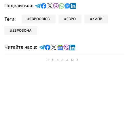
отправить в Telegram
поделиться в Facebook
поделиться в X
отправить в Viber
отправить в Whatsapp
отправить в Messenger
отправить в LinkedIn
Поделиться:
Теги:
ЕВРОСОЮЗ
ЕВРО
КИПР
ЕВРОЗОНА
Читайте в Telegram
Читайте в Facebook
Читайте в X
Читайте в Google news
Читайте в Viber
Читайте в LinkedIn
Читайте нас в: