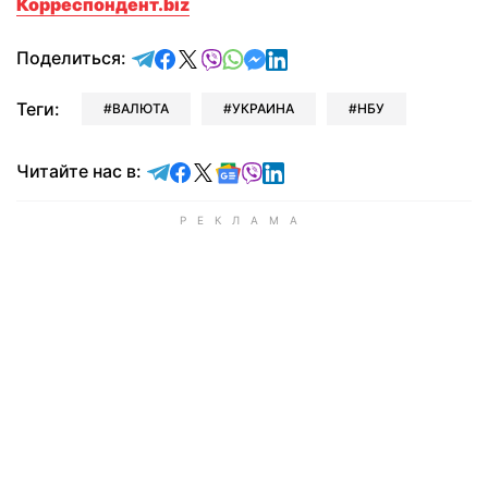
Корреспондент.biz
отправить в Telegram
поделиться в Facebook
поделиться в X
отправить в Viber
отправить в Whatsapp
отправить в Messenger
отправить в LinkedIn
Поделиться:
Теги:
ВАЛЮТА
УКРАИНА
НБУ
Читайте в Telegram
Читайте в Facebook
Читайте в X
Читайте в Google news
Читайте в Viber
Читайте в LinkedIn
Читайте нас в: