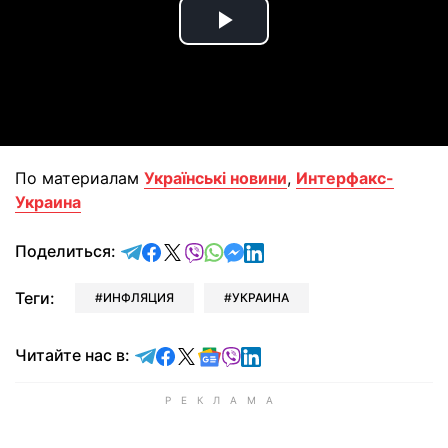
Play
Video
По материалам
Українські новини
,
Интерфакс-
Украина
отправить в Telegram
поделиться в Facebook
поделиться в X
отправить в Viber
отправить в Whatsapp
отправить в Messenger
отправить в LinkedIn
Поделиться:
Теги:
ИНФЛЯЦИЯ
УКРАИНА
Читайте в Telegram
Читайте в Facebook
Читайте в X
Читайте в Google news
Читайте в Viber
Читайте в LinkedIn
Читайте нас в: