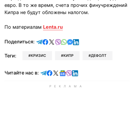
евро. В то же время, счета прочих финучреждений
Кипра не будут обложены налогом.
По материалам
Lenta.ru
отправить в Telegram
поделиться в Facebook
поделиться в X
отправить в Viber
отправить в Whatsapp
отправить в Messenger
отправить в LinkedIn
Поделиться:
Теги:
КРИЗИС
КИПР
ДЕФОЛТ
Читайте в Telegram
Читайте в Facebook
Читайте в X
Читайте в Google news
Читайте в Viber
Читайте в LinkedIn
Читайте нас в: