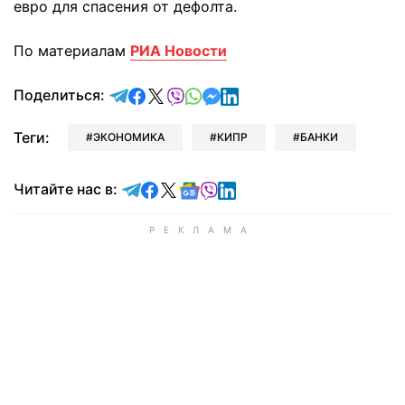
евро для спасения от дефолта.
По материалам
РИА Новости
отправить в Telegram
поделиться в Facebook
поделиться в X
отправить в Viber
отправить в Whatsapp
отправить в Messenger
отправить в LinkedIn
Поделиться:
Теги:
ЭКОНОМИКА
КИПР
БАНКИ
Читайте в Telegram
Читайте в Facebook
Читайте в X
Читайте в Google news
Читайте в Viber
Читайте в LinkedIn
Читайте нас в: