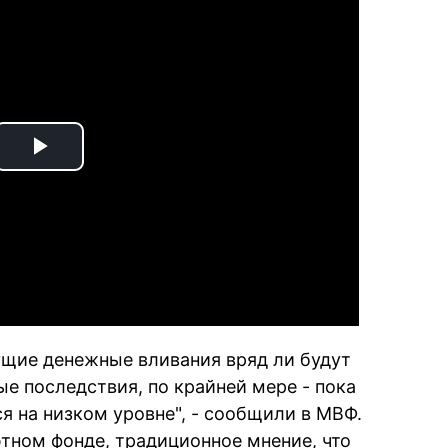
Play
Video
кущие денежные вливания вряд ли будут
е последствия, по крайней мере - пока
 на низком уровне", - сообщили в МВФ.
тном фонде, традиционное мнение, что