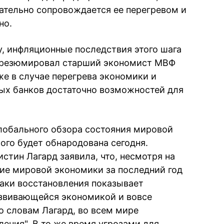
ательно сопровождается ее перегревом и
но.
, инфляционные последствия этого шага
 - резюмировал старший экономист МВФ
же в случае перегрева экономики и
ых банков достаточно возможностей для
глобального обзора состояния мировой
ого будет обнародована сегодня.
стин Лагард заявила, что, несмотря на
ние мировой экономики за последний год
наки восстановления показывает
азвивающейся экономикой и вовсе
о словам Лагард, во всем мире
ения". В то же время угрозами для