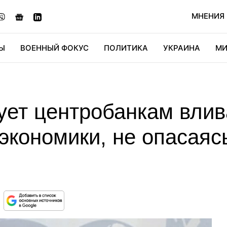
МНЕНИЯ
Ы
ВОЕННЫЙ ФОКУС
ПОЛИТИКА
УКРАИНА
МИ
ОНОМИКА
ДИДЖИТАЛ
АВТО
МИРФАН
КУЛЬТ
ет центробанкам влива
кономики, не опасаяс