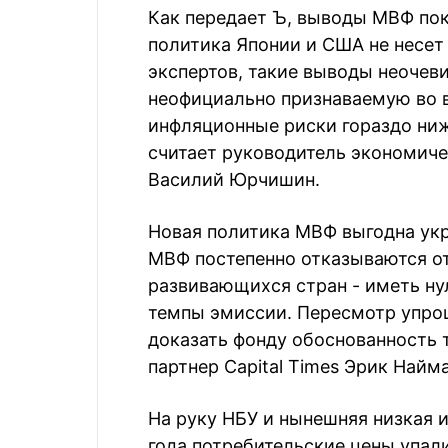
Как передает Ъ, выводы МВФ пок
политика Японии и США не несет
экспертов, такие выводы неоче
неофициально признаваемую во в
инфляционные риски гораздо ниже
считает руководитель экономиче
Василий Юрчишин.
Новая политика МВФ выгодна укр
МВФ постепенно отказываются от
развивающихся стран - иметь н
темпы эмиссии. Пересмотр упрощ
доказать фонду обоснованность 
партнер Capital Times Эрик Найма
На руку НБУ и нынешняя низкая 
года потребительские цены упали 